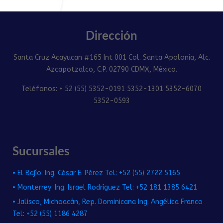
Dirección
Santa Cruz Acayucan #165 Int 001 Col. Santa Apolonia, Alc.
Azcapotzalco, C.P. 02790 CDMX, México.
Teléfonos: + 52 (55) 5352-0191 5352-1301 5352-6070
5352-0593
Sucursales
• El Bajío: Ing. César E. Pérez Tel: +52 (55) 2722 5165
• Monterrey: Ing. Israel Rodríguez Tel: +52 181 1385 6421
• Jalisco, Michoacán, Rep. Dominicana Ing. Angélica Franco
Tel: +52 (55) 1186 4287