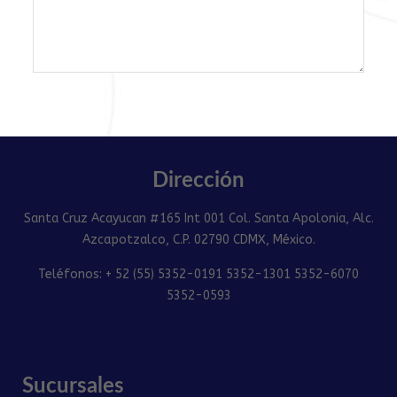
Dirección
Santa Cruz Acayucan #165 Int 001 Col. Santa Apolonia, Alc.
Azcapotzalco, C.P. 02790 CDMX, México.
Teléfonos: + 52 (55) 5352-0191 5352-1301 5352-6070
5352-0593
Sucursales