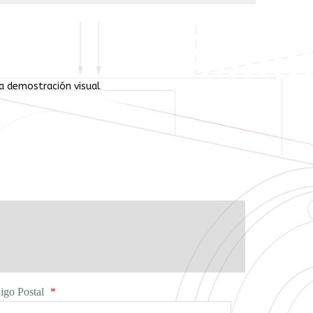
ta demostración visual
igo Postal
*