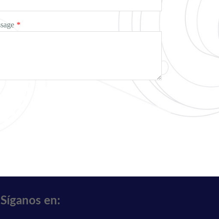
sage
*
Síganos en: