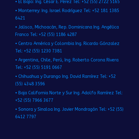
• El Bajío: Ing. César E. Pérez Tel: +52 (55) 2722 5165
• Monterrey: Ing. Israel Rodríguez Tel: +52 181 1385
6421
• Jalisco, Michoacán, Rep. Dominicana Ing. Angélica
Franco Tel: +52 (55) 1186 4287
• Centro América y Colombia Ing. Ricardo Gónzalez
Tel: +52 (55) 1230 7381
• Argentina, Chile, Perú, Ing. Roberto Corona Rivera
Tel: +52 (55) 5191 0667
• Chihuahua y Durango Ing. David Ramírez Tel: +52
(55) 4348 3596
• Baja California Norte y Sur Ing. Adolfo Ramírez Tel:
+52 (55) 7966 3677
• Sonora y Sinaloa Ing. Javier Mondragón Tel: +52 (55)
6412 7797