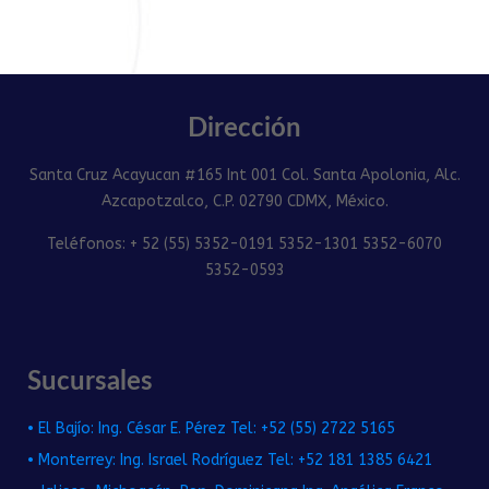
Dirección
Santa Cruz Acayucan #165 Int 001 Col. Santa Apolonia, Alc.
Azcapotzalco, C.P. 02790 CDMX, México.
Teléfonos: + 52 (55) 5352-0191 5352-1301 5352-6070
5352-0593
Sucursales
• El Bajío: Ing. César E. Pérez Tel: +52 (55) 2722 5165
• Monterrey: Ing. Israel Rodríguez Tel: +52 181 1385 6421