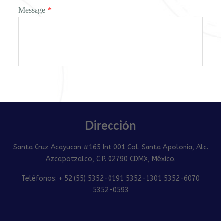
Message
*
Dirección
Santa Cruz Acayucan #165 Int 001 Col. Santa Apolonia, Alc.
Azcapotzalco, C.P. 02790 CDMX, México.
Teléfonos: + 52 (55) 5352-0191 5352-1301 5352-6070
5352-0593