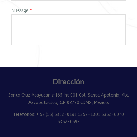
Message
*
Dirección
Santa Cruz Acayucan #165 Int 001 Col. Santa Apolonia, Alc.
Azcapotzalco, C.P. 02790 CDMX, México.
Teléfonos: + 52 (55) 5352-0191 5352-1301 5352-6070
5352-0593