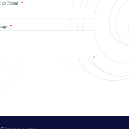
igo Postal
*
sage
*