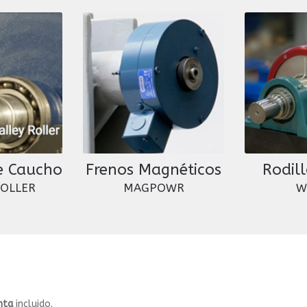
e Caucho
Frenos Magnéticos
Rodil
ROLLER
MAGPOWR
W
nta
incluido.