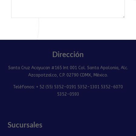
Dirección
Santa Cruz Acayucan #165 Int 001 Col. Santa Apolonia, Alc.
Azcapotzalco, C.P. 02790 CDMX, México.
Teléfonos: + 52 (55) 5352-0191 5352-1301 5352-6070
5352-0593
Sucursales