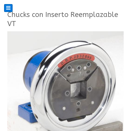
Chucks con Inserto Reemplazable
VT