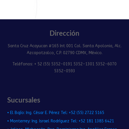
Dirección
Santa Cruz Acayucan #165 Int 001 Col. Santa Apolonia, Alc.
Azcapotzalco, C.P. 02790 CDMX, México.
Teléfonos: + 52 (55) 5352-0191 5352-1301 5352-6070
5352-0593
Sucursales
• El Bajío: Ing. César E. Pérez Tel: +52 (55) 2722 5165
• Monterrey: Ing. Israel Rodríguez Tel: +52 181 1385 6421