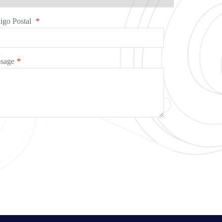
igo Postal
*
sage
*