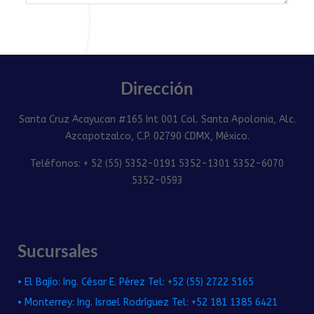
Dirección
Santa Cruz Acayucan #165 Int 001 Col. Santa Apolonia, Alc.
Azcapotzalco, C.P. 02790 CDMX, México.
Teléfonos: + 52 (55) 5352-0191 5352-1301 5352-6070
5352-0593
Sucursales
• El Bajío: Ing. César E. Pérez Tel: +52 (55) 2722 5165
• Monterrey: Ing. Israel Rodríguez Tel: +52 181 1385 6421