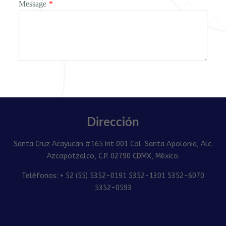
Message
*
Dirección
Santa Cruz Acayucan #165 Int 001 Col. Santa Apolonia, Alc.
Azcapotzalco, C.P. 02790 CDMX, México.
Teléfonos: + 52 (55) 5352-0191 5352-1301 5352-6070
5352-0593