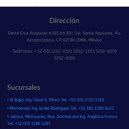
Dirección
Santa Cruz Acayucan #165 Int 001 Col. Santa Apolonia, Alc.
Azcapotzalco, C.P. 02790 CDMX, México.
Teléfonos: + 52 (55) 5352-0191 5352-1301 5352-6070
5352-0593
Sucursales
• El Bajío: Ing. César E. Pérez Tel: +52 (55) 2722 5165
• Monterrey: Ing. Israel Rodríguez Tel: +52 181 1385 6421
• Jalisco, Michoacán, Rep. Dominicana Ing. Angélica Franco
Tel: +52 (55) 1186 4287