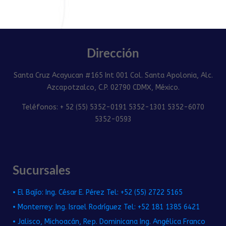
Dirección
Santa Cruz Acayucan #165 Int 001 Col. Santa Apolonia, Alc.
Azcapotzalco, C.P. 02790 CDMX, México.
Teléfonos: + 52 (55) 5352-0191 5352-1301 5352-6070
5352-0593
Sucursales
• El Bajío: Ing. César E. Pérez Tel: +52 (55) 2722 5165
• Monterrey: Ing. Israel Rodríguez Tel: +52 181 1385 6421
• Jalisco, Michoacán, Rep. Dominicana Ing. Angélica Franco