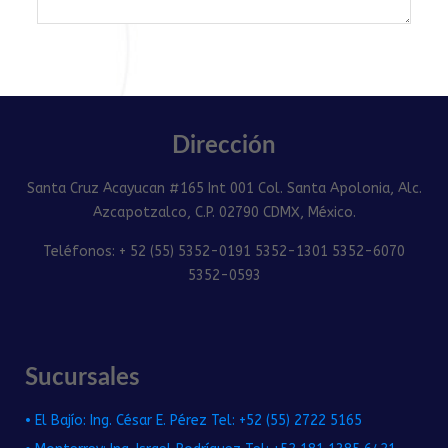
Dirección
Santa Cruz Acayucan #165 Int 001 Col. Santa Apolonia, Alc.
Azcapotzalco, C.P. 02790 CDMX, México.
Teléfonos: + 52 (55) 5352-0191 5352-1301 5352-6070
5352-0593
Sucursales
• El Bajío: Ing. César E. Pérez Tel: +52 (55) 2722 5165