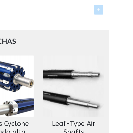
CHAS
s Cyclone
Leaf-Type Air
ado alta
Shafts