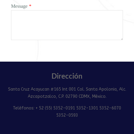
Message
*
Dirección
Santa Cruz Acayucan #165 Int 001 Col. Santa Apolonia, Alc.
Azcapotzalco, C.P. 02790 CDMX, México.
Teléfonos: + 52 (55) 5352-0191 5352-1301 5352-6070
5352-0593