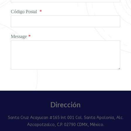
Código Postal
*
Message
*
Dirección
Santa Cruz Acayucan #165 Int 001 Col. Santa Apolonia, Alc.
Azcapotzalco, C.P. 02790 CDMX, México.