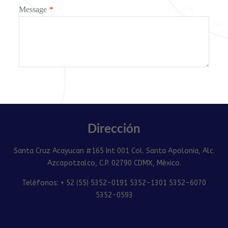
Message
*
Dirección
Santa Cruz Acayucan #165 Int 001 Col. Santa Apolonia, Alc.
Azcapotzalco, C.P. 02790 CDMX, México.
Teléfonos: + 52 (55) 5352-0191 5352-1301 5352-6070
5352-0593